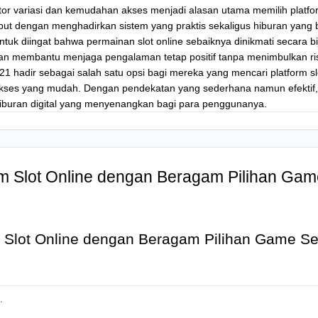
tor variasi dan kemudahan akses menjadi alasan utama memilih platf
ut dengan menghadirkan sistem yang praktis sekaligus hiburan yang
tuk diingat bahwa permainan slot online sebaiknya dinikmati secara b
n membantu menjaga pengalaman tetap positif tanpa menimbulkan risi
 hadir sebagai salah satu opsi bagi mereka yang mencari platform slo
kses yang mudah. Dengan pendekatan yang sederhana namun efektif, s
buran digital yang menyenangkan bagi para penggunanya.
m Slot Online dengan Beragam Pilihan Gam
 Slot Online dengan Beragam Pilihan Game Se