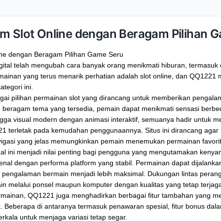
rm Slot Online dengan Beragam Pilihan 
ine dengan Beragam Pilihan Game Seru
gital telah mengubah cara banyak orang menikmati hiburan, termasuk
ermainan yang terus menarik perhatian adalah slot online, dan QQ1221 
tegori ini.
i pilihan permainan slot yang dirancang untuk memberikan pengala
 beragam tema yang tersedia, pemain dapat menikmati sensasi berbed
ingga visual modern dengan animasi interaktif, semuanya hadir untuk
21 terletak pada kemudahan penggunaannya. Situs ini dirancang agar
vigasi yang jelas memungkinkan pemain menemukan permainan favori
Hal ini menjadi nilai penting bagi pengguna yang mengutamakan keny
kenal dengan performa platform yang stabil. Permainan dapat dijalank
 pengalaman bermain menjadi lebih maksimal. Dukungan lintas perang
n melalui ponsel maupun komputer dengan kualitas yang tetap terjag
ermainan, QQ1221 juga menghadirkan berbagai fitur tambahan yang 
 Beberapa di antaranya termasuk penawaran spesial, fitur bonus dal
kala untuk menjaga variasi tetap segar.