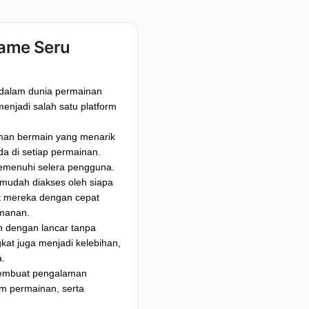
Game Seru
 dalam dunia permainan
menjadi salah satu platform
man bermain yang menarik
a di setiap permainan.
 memenuhi selera pengguna.
 mudah diakses oleh siapa
t mereka dengan cepat
amanan.
an dengan lancar tanpa
kat juga menjadi kelebihan,
a.
membuat pengalaman
am permainan, serta